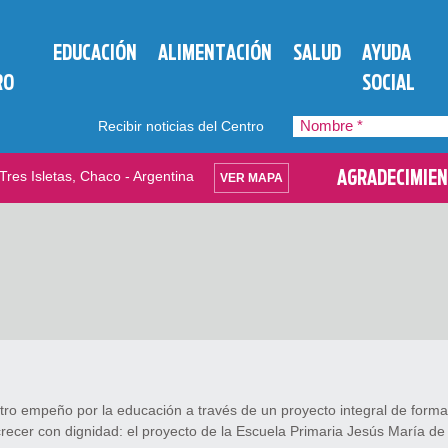
EDUCACIÓN
ALIMENTACIÓN
SALUD
AYUDA
RO
SOCIAL
Nombre
Recibir noticias del Centro
*
AGRADECIMIE
Tres Isletas, Chaco - Argentina
VER MAPA
ro empeño por la educación a través de un proyecto integral de formac
ecer con dignidad: el proyecto de la Escuela Primaria Jesús María de 