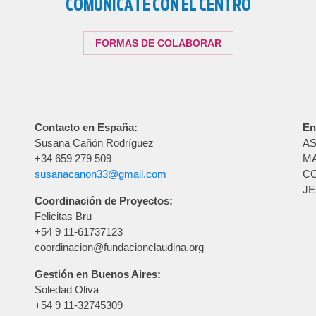
COMUNICATE CON EL CENTRO
FORMAS DE COLABORAR
Contacto en España:
En
Susana Cañón Rodríguez
A
+34 659 279 509
MA
susanacanon33@gmail.com
C
JE
Coordinación de Proyectos:
Felicitas Bru
+54 9 11-61737123
coordinacion@fundacionclaudina.org
Gestión en Buenos Aires:
Soledad Oliva
+54 9 11-32745309