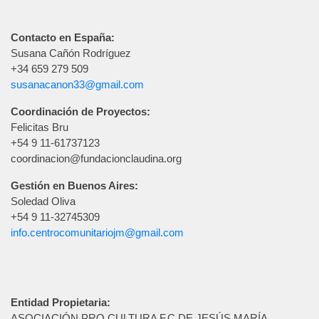
Contacto en España:
Susana Cañón Rodríguez
+34 659 279 509
susanacanon33@gmail.com
Coordinación de Proyectos:
Felicitas Bru
+54 9 11-61737123
coordinacion@fundacionclaudina.org
Gestión en Buenos Aires:
Soledad Oliva
+54 9 11-32745309
info.centrocomunitariojm@gmail.com
Entidad Propietaria:
ASOCIACIÓN PRO CULTURA F.C DE JESÚS MARÍA.