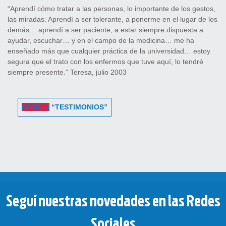
“Aprendí cómo tratar a las personas, lo importante de los gestos,
las miradas. Aprendí a ser tolerante, a ponerme en el lugar de los
demás… aprendí a ser paciente, a estar siempre dispuesta a
ayudar, escuchar… y en el campo de la medicina… me ha
enseñado más que cualquier práctica de la universidad… estoy
segura que el trato con los enfermos que tuve aquí, lo tendré
siempre presente.” Teresa, julio 2003
(MÁS…)
“TESTIMONIOS”
Cargar más...
Seguí nuestras novedades en las Redes
Sociales